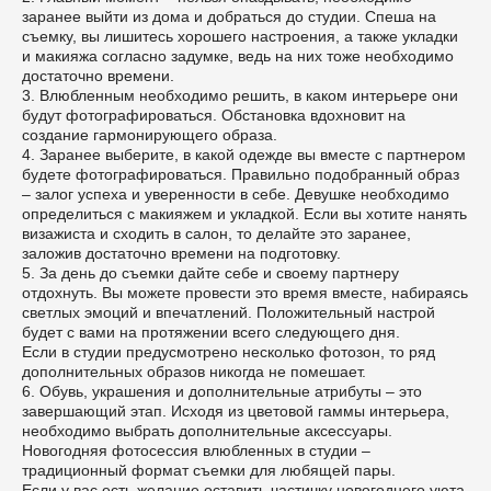
заранее выйти из дома и добраться до студии. Спеша на
съемку, вы лишитесь хорошего настроения, а также укладки
и макияжа согласно задумке, ведь на них тоже необходимо
достаточно времени.
3. Влюбленным необходимо решить, в каком интерьере они
будут фотографироваться. Обстановка вдохновит на
создание гармонирующего образа.
4. Заранее выберите, в какой одежде вы вместе с партнером
будете фотографироваться. Правильно подобранный образ
– залог успеха и уверенности в себе. Девушке необходимо
определиться с макияжем и укладкой. Если вы хотите нанять
визажиста и сходить в салон, то делайте это заранее,
заложив достаточно времени на подготовку.
5. За день до съемки дайте себе и своему партнеру
отдохнуть. Вы можете провести это время вместе, набираясь
светлых эмоций и впечатлений. Положительный настрой
будет с вами на протяжении всего следующего дня.
Если в студии предусмотрено несколько фотозон, то ряд
дополнительных образов никогда не помешает.
6. Обувь, украшения и дополнительные атрибуты – это
завершающий этап. Исходя из цветовой гаммы интерьера,
необходимо выбрать дополнительные аксессуары.
Новогодняя фотосессия влюбленных в студии –
традиционный формат съемки для любящей пары.
Если у вас есть желание оставить частичку новогоднего уюта