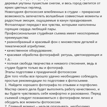
деревья укутаны пушистым снегом, и весь город светится от
ярких цветных гирлянд.
Новогодняя фотосессия влюбленных в студии
– прекрасная
возможность запечатлеть волшебные совместные моменты и
радостные эмоции, ощущаемые в канун празднования.
Фотоаппарат передаст все чувства, которыми наполнены
горящие сердца любящей пары.
Профессиональная студийная съемка имеет неоспоримые
преимущества:
• разнообразный и красивый фон с множеством деталей и
тематической атрибутики;
• качественное оборудование;
• красивая обработка фотографий: ретушь, цветокоррекция и
т. д.;
• полная свобода творчества и никакого стеснения, ведь в
студии будете только вы и фотограф.
Этапы подготовки к праздничной фотосессии
Для того чтобы все прошло удачно необходимо соблюдать
простые рекомендации по подготовке к фотосъемке.
1. Найдите хорошего фотографа по отзывам и портфолио.
Мастер своего дела будет выполнять работу качественно, и
вы будете чувствовать себя комфортно и раскованно. Перед
съемкой следует познакомиться с фотографом лично и
обсудить все моменты фотосессии.
2. Главный момент – нельзя опаздывать, необходимо