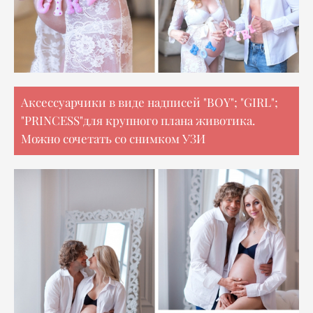
Аксессуарчики в виде надписей "BOY"; "GIRL";
"PRINCESS"для крупного плана животика.
Можно сочетать со снимком УЗИ