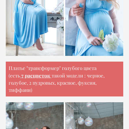
Платье "трансформер" голубого цвета
7 расцветок
(есть
такой модели : черное,
голубое, 2 пудровых, красное, фуксия,
тиффани)